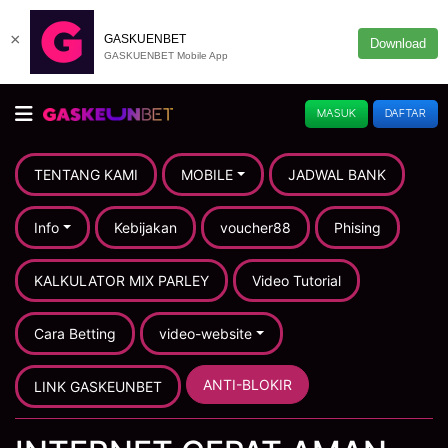
×
GASKUENBET
Download
GASKUENBET Mobile App
MASUK
DAFTAR
TENTANG KAMI
MOBILE
JADWAL BANK
Info
Kebijakan
voucher88
Phising
KALKULATOR MIX PARLEY
Video Tutorial
Cara Betting
video-website
ANTI-BLOKIR
LINK GASKEUNBET