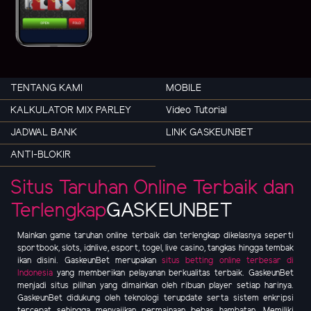
TENTANG KAMI
MOBILE
KALKULATOR MIX PARLEY
Video Tutorial
JADWAL BANK
LINK GASKEUNBET
ANTI-BLOKIR
Situs Taruhan Online Terbaik dan
Terlengkap
GASKEUNBET
Mainkan game taruhan online terbaik dan terlengkap dikelasnya seperti
sportbook, slots, idnlive, esport, togel, live casino, tangkas hingga tembak
ikan disini. GaskeunBet merupakan
situs betting online terbesar di
Indonesia
yang memberikan pelayanan berkualitas terbaik. GaskeunBet
menjadi situs pilihan yang dimainkan oleh ribuan player setiap harinya.
GaskeunBet didukung oleh teknologi terupdate serta sistem enkripsi
tercepat sehingga menyajikan permainaan bebas hambatan. Memiliki