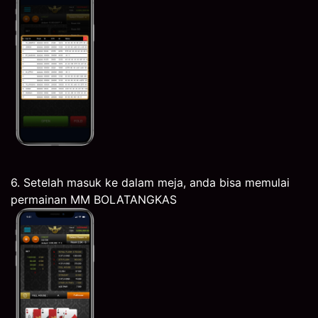
6. Setelah masuk ke dalam meja, anda bisa memulai
permainan MM BOLATANGKAS