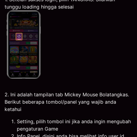
tunggu loading hingga selesai
2. Ini adalah tampilan tab Mickey Mouse Bolatangkas.
Berikut beberapa tombol/panel yang wajib anda
ketahui
Setting, pilih tombol ini jika anda ingin mengubah
pengaturan Game
Info Panel, disini anda bisa melihat info user id,