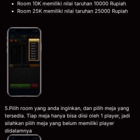
Room 10K memiliki nilai taruhan 10000 Rupiah
Room 25K memiliki nilai taruhan 25000 Rupiah
5.Pilih room yang anda inginkan, dan pilih meja yang
tersedia. Tiap meja hanya bisa diisi oleh 1 player, jadi
silahkan pilih meja yang belum memiliki player
didalamnya