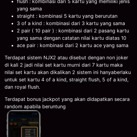
flush : kombinasi dari 5 kartu yang memiliki jenis
yang sama
straight : kombinasi 5 kartu yang berurutan
3 of a kind : kombinasi dari 3 kartu yang sama
2 pair ( 10 pair ) : kombinasi dari 2 pasang kartu
yang sama dengan catatan nilai kartu diatas 10
ace pair : kombinasi dari 2 kartu ace yang sama
Terdapat sistem NJX2 atau disebut dengan non joker
di kali 2 jadi nilai set kartu murni dari 7 kartu maka
nilai set kartu akan dikalikan 2 sistem ini hanyaberlaku
untuk set kartu 4 of a kind, straight flush, 5 of a kind,
dan royal flush.
Terdapat bonus jackpot yang akan didapatkan secara
random apabila beruntung