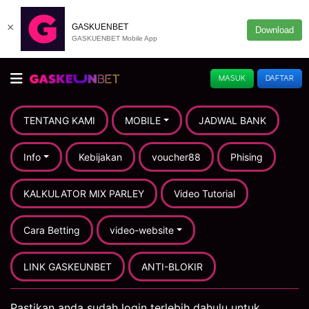
×
GASKUENBET
Download
GASKUENBET Mobile App
MASUK
DAFTAR
TENTANG KAMI
MOBILE
JADWAL BANK
Info
Kebijakan
voucher88
Phising
KALKULATOR MIX PARLEY
Video Tutorial
Cara Betting
video-website
LINK GASKEUNBET
ANTI-BLOKIR
Pastikan anda sudah login terlebih dahulu untuk