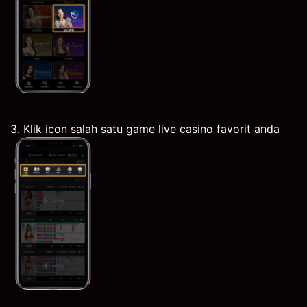
3. Klik icon salah satu game live casino favorit anda