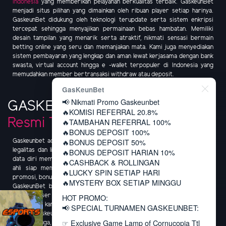
Indonesia
yang memberikan pelayanan berkualitas terbaik. GaskeunBet
menjadi situs pilihan yang dimainkan oleh ribuan player setiap harinya.
GaskeunBet didukung oleh teknologi terupdate serta sistem enkripsi
tercepat sehingga menyajikan permainaan bebas hambatan. Memiliki
desain tampilan yang menarik serta atraktif, nikmati sensasi bermain
betting online yang seru dan memanjakan mata. Kami juga menyediakan
sistem pembayaran yang lengkap dan aman lewat kerjasama dengan bank
swasta, virtual account hingga e -wallet terpopuler di Indonesia yang
memudahkan member bertransaksi withdraw atau deposit.
GasKeunBet
📢 Nikmati Promo Gaskeunbet
GASKEUNBET
Betting Online
🔥KOMISI REFERRAL 20.8%
Resmi Terpercaya
🔥TAMBAHAN REFERRAL 100%
🔥BONUS DEPOSIT 100%
🔥BONUS DEPOSIT 50%
Gaskeunbet adalah
situs betting online resmi terpercaya
yang memiliki
legalitas dan lisensi dari BMM Testlabs sehingga menjamin kerahasiaan
🔥BONUS DEPOSIT HARIAN 10%
data diri member. Dilengkapi dengan pusat bantuan 24 jam oleh tenaga
🔥CASHBACK & ROLLINGAN
ahli siap membantu member kapan saja. Jangan lewatkan berbagai
🔥LUCKY SPIN SETIAP HARI
promosi, bonus dan event berhadiah untuk menguntungkan member yang
🔥MYSTERY BOX SETIAP MINGGU
GaskeunBet bagikan setiap harinya. Nikmati seluruh fasilitas ini hanya
dengan 1 user ID. Proses pendaftaran yang mudah dan cepat juga menjadi
HOT PROMO:
keunggulan kami. Kepuasan dan Kenyamanan member menjadi prioritas
📢 SPECIAL TURNAMEN GASKEUNBET:
utama GaskeunBet. Tunggu apa lagi, Gabung bersama GaskeunBet
☞ Exclusive Game Lamp of Cornucopia Ttl
sekarang juga, raih keuntungan berlimpah disini.