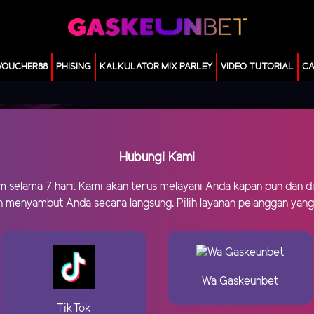
VOUCHER88
PHISING
KALKULATOR MIX PARLEY
VIDEO TUTORIAL
CA
Hubungi Kami
m selama 7 hari. Kami akan terus melayani Anda kapan pun dan 
 menyambut Anda secara langsung. Pilih layanan pelanggan yang
Wa Gaskeunbet
TikTok