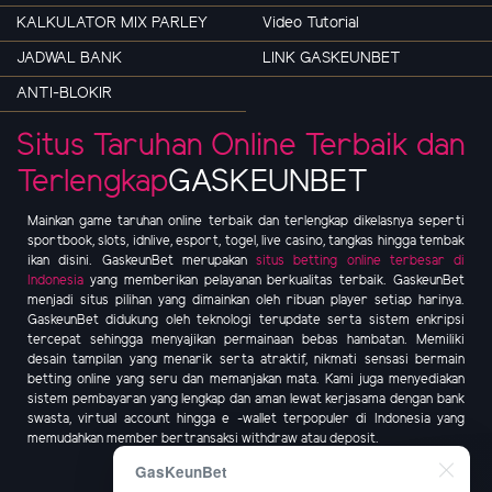
KALKULATOR MIX PARLEY
Video Tutorial
JADWAL BANK
LINK GASKEUNBET
ANTI-BLOKIR
Situs Taruhan Online Terbaik dan
Terlengkap
GASKEUNBET
Mainkan game taruhan online terbaik dan terlengkap dikelasnya seperti
sportbook, slots, idnlive, esport, togel, live casino, tangkas hingga tembak
ikan disini. GaskeunBet merupakan
situs betting online terbesar di
Indonesia
yang memberikan pelayanan berkualitas terbaik. GaskeunBet
menjadi situs pilihan yang dimainkan oleh ribuan player setiap harinya.
GaskeunBet didukung oleh teknologi terupdate serta sistem enkripsi
tercepat sehingga menyajikan permainaan bebas hambatan. Memiliki
desain tampilan yang menarik serta atraktif, nikmati sensasi bermain
betting online yang seru dan memanjakan mata. Kami juga menyediakan
sistem pembayaran yang lengkap dan aman lewat kerjasama dengan bank
swasta, virtual account hingga e -wallet terpopuler di Indonesia yang
memudahkan member bertransaksi withdraw atau deposit.
GasKeunBet