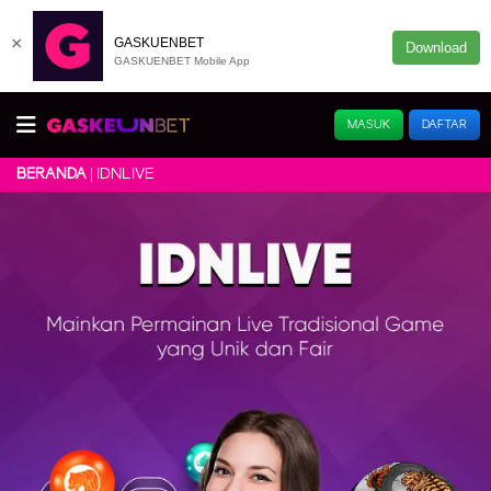
×
GASKUENBET
Download
GASKUENBET Mobile App
MASUK
DAFTAR
IDNLIVE
BERANDA