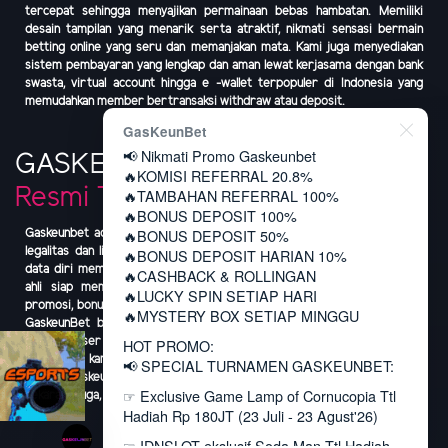
tercepat sehingga menyajikan permainaan bebas hambatan. Memiliki
desain tampilan yang menarik serta atraktif, nikmati sensasi bermain
betting online yang seru dan memanjakan mata. Kami juga menyediakan
sistem pembayaran yang lengkap dan aman lewat kerjasama dengan bank
swasta, virtual account hingga e -wallet terpopuler di Indonesia yang
memudahkan member bertransaksi withdraw atau deposit.
GasKeunBet
📢 Nikmati Promo Gaskeunbet
GASKEUNBET
Betting Online
🔥KOMISI REFERRAL 20.8%
Resmi Terpercaya
🔥TAMBAHAN REFERRAL 100%
🔥BONUS DEPOSIT 100%
🔥BONUS DEPOSIT 50%
Gaskeunbet adalah
situs betting online resmi terpercaya
yang memiliki
legalitas dan lisensi dari BMM Testlabs sehingga menjamin kerahasiaan
🔥BONUS DEPOSIT HARIAN 10%
data diri member. Dilengkapi dengan pusat bantuan 24 jam oleh tenaga
🔥CASHBACK & ROLLINGAN
ahli siap membantu member kapan saja. Jangan lewatkan berbagai
🔥LUCKY SPIN SETIAP HARI
promosi, bonus dan event berhadiah untuk menguntungkan member yang
🔥MYSTERY BOX SETIAP MINGGU
GaskeunBet bagikan setiap harinya. Nikmati seluruh fasilitas ini hanya
dengan 1 user ID. Proses pendaftaran yang mudah dan cepat juga menjadi
HOT PROMO:
keunggulan kami. Kepuasan dan Kenyamanan member menjadi prioritas
📢 SPECIAL TURNAMEN GASKEUNBET:
utama GaskeunBet. Tunggu apa lagi, Gabung bersama GaskeunBet
☞ Exclusive Game Lamp of Cornucopia Ttl
sekarang juga, raih keuntungan berlimpah disini.
Hadiah Rp 180JT (23 Juli - 23 Agust'26)
☞ IDNSLOT ekslusif Soda Man Ttl Hadiah