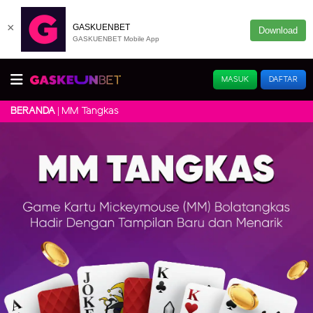
×
GASKUENBET
Download
GASKUENBET Mobile App
MASUK
DAFTAR
MM Tangkas
BERANDA