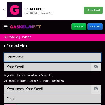
×
GASKUENBET
Download
GASKUENBET Mobile App
MASUK
DAFTAR
Daftar
BERANDA
Informasi Akun
Wajib Kombinasi Huruf kecil & Angka, .
Minimal karakter adalah 8. Contoh : strong89